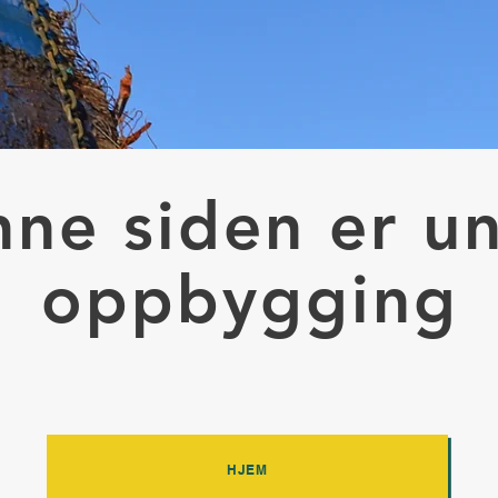
ne siden er u
oppbygging
HJEM